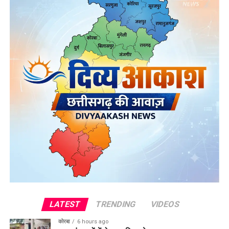
LATEST
TRENDING
VIDEOS
कोरबा
6 hours ago