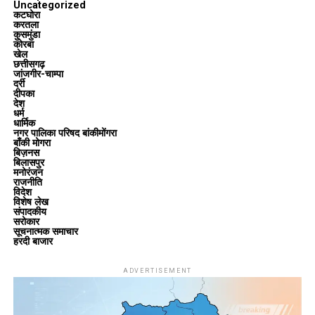
Uncategorized
कटघोरा
करतला
कुसमुंडा
कोरबा
खेल
छत्तीसगढ़
जांजगीर-चाम्पा
दर्री
दीपका
देश
धर्म
धार्मिक
नगर पालिका परिषद बांकीमोंगरा
बाँकी मोगरा
बिज़नस
बिलासपुर
मनोरंजन
राजनीति
विदेश
विशेष लेख
संपादकीय
सरोकार
सूचनात्मक समाचार
हरदी बाजार
ADVERTISEMENT