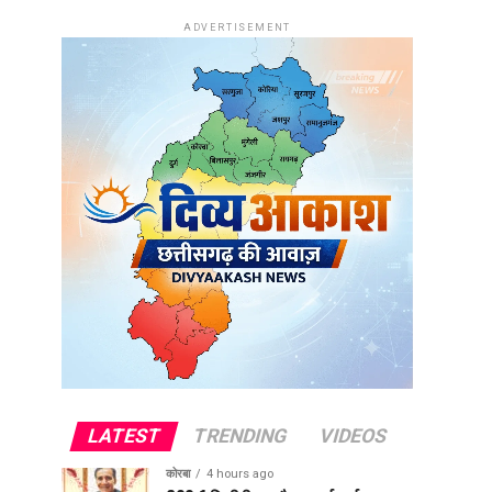
ADVERTISEMENT
LATEST
TRENDING
VIDEOS
कोरबा
4 hours ago