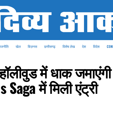
ाजनीति
खेल
बिज़नस
छत्तीसगढ़
विशेष लेख
देश
विदेश
CON
हॉलीवुड में धाक जमाएंग
Saga में मिली एंट्री