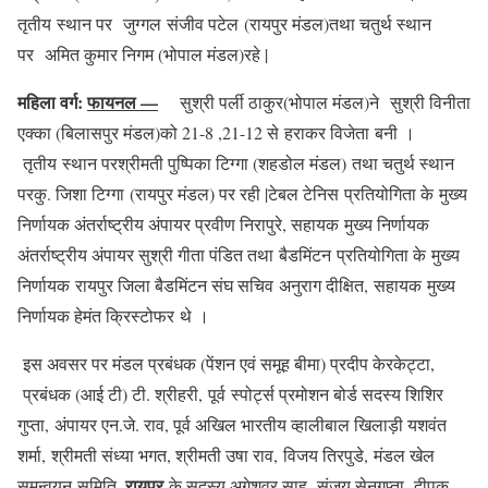
तृतीय स्थान पर जुग्गल संजीव पटेल (रायपुर मंडल)तथा चतुर्थ स्थान
पर अमित कुमार निगम (भोपाल मंडल)रहे |
महिला वर्ग:
फायनल —
सुश्री पर्ली ठाकुर(भोपाल मंडल)ने सुश्री विनीता
एक्का (बिलासपुर मंडल)को 21-8 ,21-12 से हराकर विजेता बनी ।
तृतीय स्थान परश्रीमती पुष्पिका टिग्गा (शहडोल मंडल) तथा चतुर्थ स्थान
परकु. जिशा टिग्गा (रायपुर मंडल) पर रही |टेबल टेनिस प्रतियोगिता के मुख्य
निर्णायक अंतर्राष्ट्रीय अंपायर प्रवीण निरापुरे, सहायक मुख्य निर्णायक
अंतर्राष्ट्रीय अंपायर सुश्री गीता पंडित तथा बैडमिंटन प्रतियोगिता के मुख्य
निर्णायक रायपुर जिला बैडमिंटन संघ सचिव अनुराग दीक्षित, सहायक मुख्य
निर्णायक हेमंत क्रिस्टोफर थे ।
इस अवसर पर मंडल प्रबंधक (पेंशन एवं समूह बीमा) प्रदीप केरकेट्टा,
प्रबंधक (आई टी) टी. श्रीहरी, पूर्व स्पोर्ट्स प्रमोशन बोर्ड सदस्य शिशिर
गुप्ता, अंपायर एन.जे. राव, पूर्व अखिल भारतीय व्हालीबाल खिलाड़ी यशवंत
शर्मा, श्रीमती संध्या भगत, श्रीमती उषा राव, विजय तिरपुडे, मंडल खेल
, रायपुर
समन्वयन समिति
के सदस्य अगेशवर साहू, संजय सेनगुप्ता, दीपक