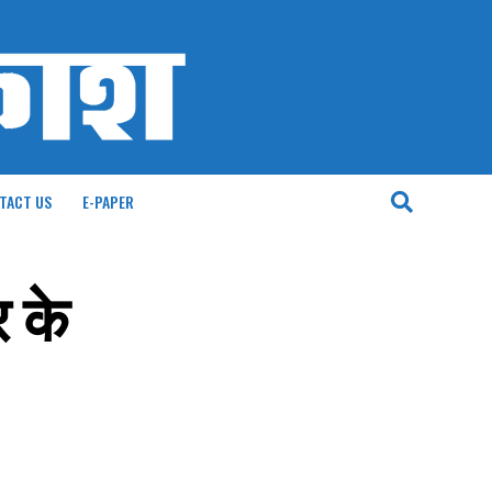
TACT US
E-PAPER
 के