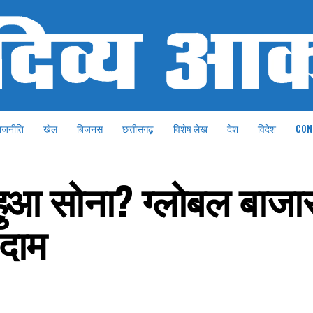
ाजनीति
खेल
बिज़नस
छत्तीसगढ़
विशेष लेख
देश
विदेश
CON
हुआ सोना? ग्लोबल बाजार
 दाम