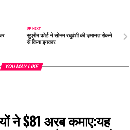
UP NEXT
नजर
सुप्रीम कोर्ट ने सोनम रघुवंशी की ज़मानत रोकने
से किया इनकार
YOU MAY LIKE
नियों ने $81 अरब कमाए:यह