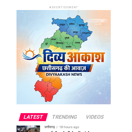
ADVERTISEMENT
LATEST
TRENDING
VIDEOS
छत्तीसगढ़
18 hours ago