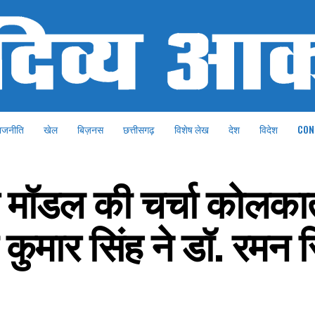
ाजनीति
खेल
बिज़नस
छत्तीसगढ़
विशेष लेख
देश
विदेश
CON
स मॉडल की चर्चा कोलका
ुमार सिंह ने डॉ. रमन स