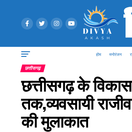
होम
मनोरंजन
र
छत्तीसगढ़
छत्तीसगढ़ के विका
तक,व्यवसायी राजीव क
की मुलाकात