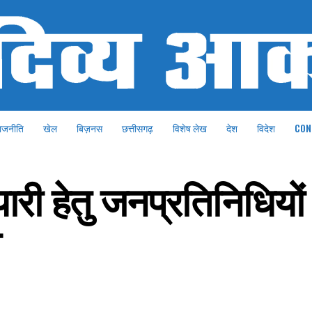
ाजनीति
खेल
बिज़नस
छत्तीसगढ़
विशेष लेख
देश
विदेश
CON
ारी हेतु जनप्रतिनिधियों
ो