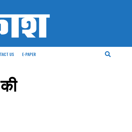
TACT US
E-PAPER
 की