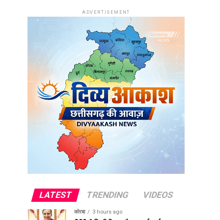
ADVERTISEMENT
LATEST
TRENDING
VIDEOS
कोरबा
3 hours ago