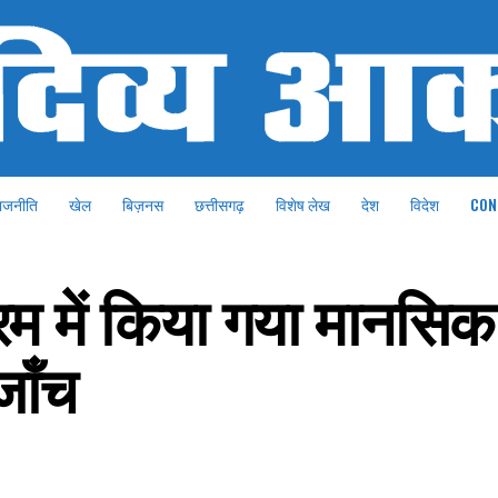
ाजनीति
खेल
बिज़नस
छत्तीसगढ़
विशेष लेख
देश
विदेश
CON
म में किया गया मानसिक 
जॉंच