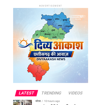
ADVERTISEMENT
LATEST
TRENDING
VIDEOS
कोरबा
10 hours ago