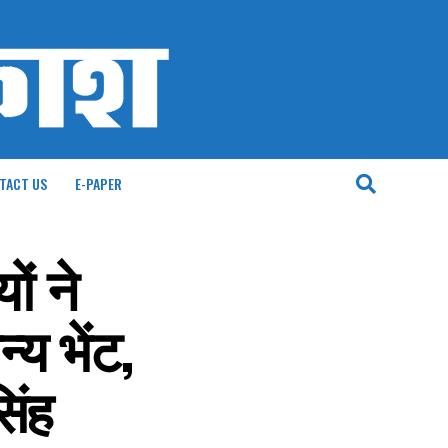
TACT US
E-PAPER
ों ने
य भेंट,
िंह