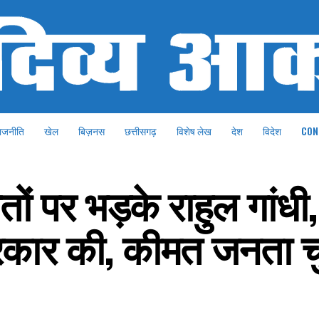
ाजनीति
खेल
बिज़नस
छत्तीसगढ़
विशेष लेख
देश
विदेश
CON
ों पर भड़के राहुल गांधी,
रकार की, कीमत जनता च