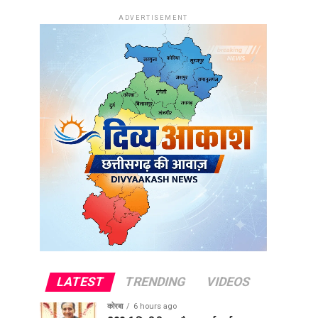
ADVERTISEMENT
LATEST
TRENDING
VIDEOS
कोरबा
6 hours ago