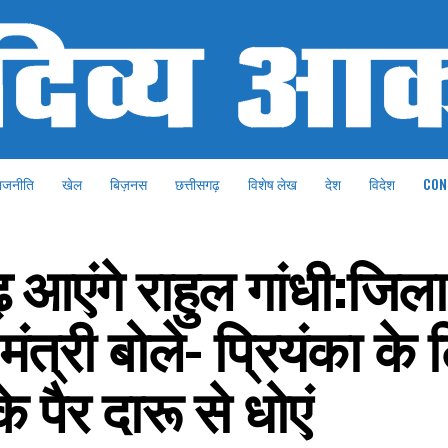
ाजनीति
खेल
बिज़नस
छत्तीसगढ़
विशेष लेख
देश
विदेश
CON
आएंगे राहुल गांधी:जिलाध्
मंत्री बोले- प्रियंका के 
े पैर दारू से धोएं