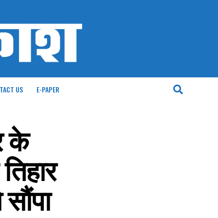
TACT US
E-PAPER
र के
 तिहार
 सौंपा