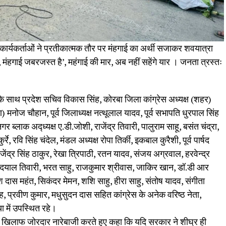
और कार्यकर्ताओं ने प्रतीकात्मक तौर पर मंहगाई का अर्थी सजाकर शवयात्रा
, मंहगाई जबरजस्त है’, महंगाई की मार, अब नहीं सहेंगे यार । जनता त्रस्तः
े साथ प्रदेश सचिव विकास सिंह, कोरबा जिला कांग्रेस अध्यक्ष (शहर)
ण) मनोज चौहान, पूर्व जिलाध्यक्ष नत्थूलाल यादव, पूर्व सभापति धुरपाल सिंह
र ब्लाक अद्ध्यक्ष ए.डी.जोशी, राजेंद्र तिवारी, पालुराम साहू, बसंत चंद्रा,
्रे, रवि सिंह चंदेल, मंडल अध्यक्ष रोपा तिर्की, इकबाल कुरैशी, पूर्व पार्षद
ाजेंद्र सिंह ठाकुर, रेखा त्रिपाठी, रतन यादव, संजय अग्रवाल, हरवेन्द्र
ेवीदयाल तिवारी, भरत साहु, राजकुमार श्रीवास, जाकिर खान, डॉ.डी आर
 रमेश दास महंत, सिकंदर मेमन, शशि साहु, हीरा साहु, संतोष यादव, संगीता
ंह, प्रवीण कुमार, मधुसुदन दास सहित कांग्रेस के अनेक वरिष्ठ नेता,
या में उपस्थित रहे।
ई के खिलाफ जोरदार नारेबाजी करते हुए कहा कि यदि सरकार ने शीघ्र ही