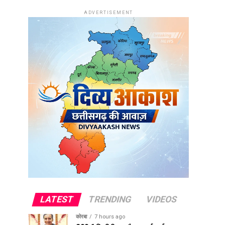
ADVERTISEMENT
LATEST
TRENDING
VIDEOS
कोरबा
7 hours ago