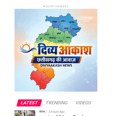
ADVERTISEMENT
LATEST
TRENDING
VIDEOS
कोरबा
2 hours ago