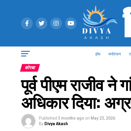
होम
मनोरंजन
र
कोरबा
पूर्व पीएम राजीव ने 
अधिकार दिया: अग्
Published
3 months ago
on
May 23, 2026
By
Divya Akash