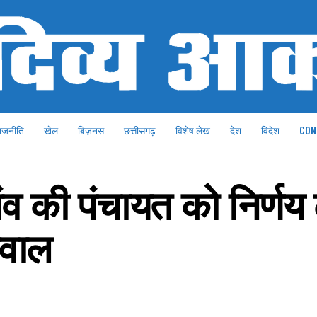
ाजनीति
खेल
बिज़नस
छत्तीसगढ़
विशेष लेख
देश
विदेश
CON
गांव की पंचायत को निर्णय 
रवाल