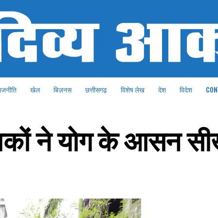
ाजनीति
खेल
बिज़नस
छत्तीसगढ़
विशेष लेख
देश
विदेश
CON
वकों ने योग के आसन सी