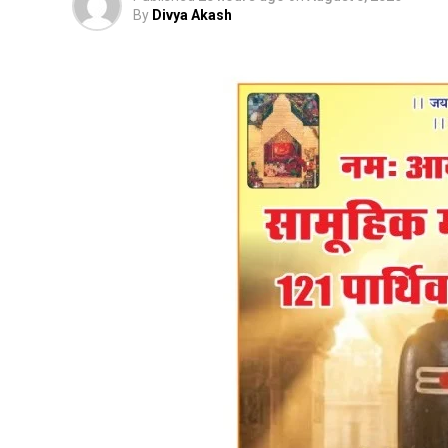
By
Divya Akash