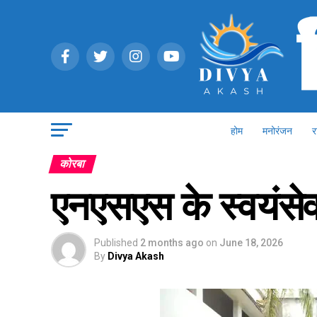
होम
मनोरंजन
र
कोरबा
एनएसएस के स्वयंसे
Published
2 months ago
on
June 18, 2026
By
Divya Akash