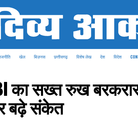
ाजनीति
खेल
बिज़नस
छत्तीसगढ़
विशेष लेख
देश
विदेश
CON
RBI का सख्त रुख बरकरार
 बढ़े संकेत