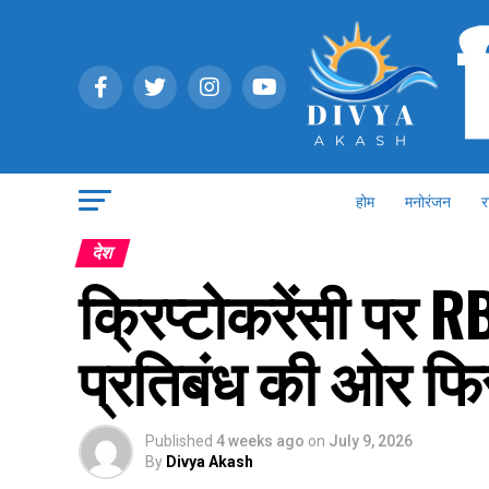
होम
मनोरंजन
र
देश
क्रिप्टोकरेंसी पर 
प्रतिबंध की ओर फिर
Published
4 weeks ago
on
July 9, 2026
By
Divya Akash