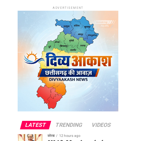
ADVERTISEMENT
LATEST
TRENDING
VIDEOS
कोरबा
12 hours ago