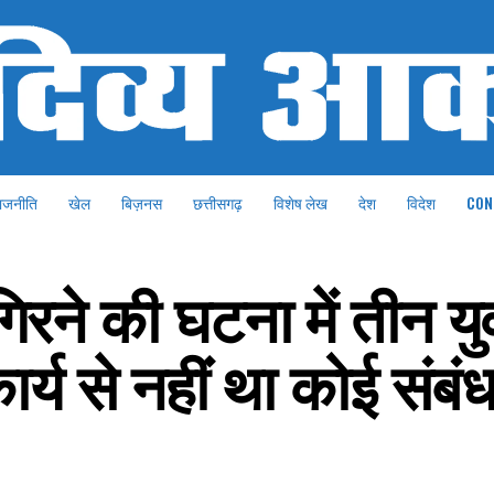
ाजनीति
खेल
बिज़नस
छत्तीसगढ़
विशेष लेख
देश
विदेश
CON
गिरने की घटना में तीन य
कार्य से नहीं था कोई संबं