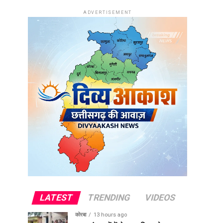
ADVERTISEMENT
LATEST
TRENDING
VIDEOS
कोरबा
13 hours ago