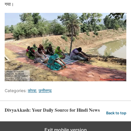
गया।
Categories:
कोरबा
,
छत्तीसगढ़
DivyaAkash: Your Daily Source for Hindi News
Back to top
Exit mobile version