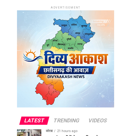
ADVERTISEMENT
LATEST
TRENDING
VIDEOS
कोरबा
21 hours ago