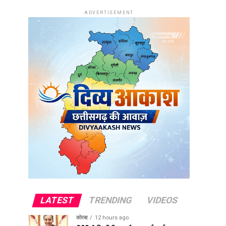
ADVERTISEMENT
LATEST
TRENDING
VIDEOS
कोरबा
12 hours ago