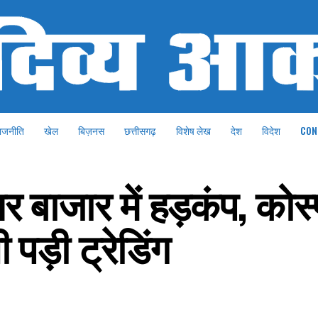
ाजनीति
खेल
बिज़नस
छत्तीसगढ़
विशेष लेख
देश
विदेश
CON
यर बाजार में हड़कंप, को
 पड़ी ट्रेडिंग