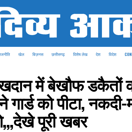
ाजनीति
खेल
बिज़नस
छत्तीसगढ़
विशेष लेख
देश
विदेश
CON
 खदान में बेखौफ डकैतों 
े गार्ड को पीटा, नकदी-
े,,,देखे पूरी खबर