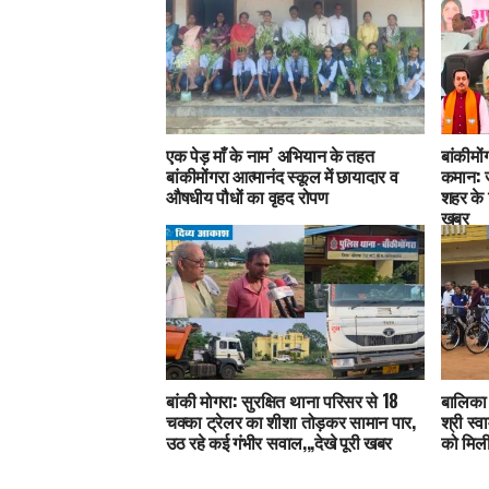
एक पेड़ माँ के नाम’ अभियान के तहत
बांकीमो
बांकीमोंगरा आत्मानंद स्कूल में छायादार व
कमान: ज
औषधीय पौधों का वृहद रोपण
शहर के 
खबर
बांकी मोगरा: सुरक्षित थाना परिसर से 18
बालिका 
चक्का ट्रेलर का शीशा तोड़कर सामान पार,
श्री स्व
उठ रहे कई गंभीर सवाल,,,देखे पूरी खबर
को मिली