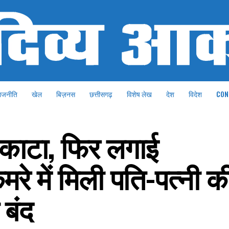
ाजनीति
खेल
बिज़नस
छत्तीसगढ़
विशेष लेख
देश
विदेश
CON
से काटा, फिर लगाई
कमरे में मिली पति-पत्नी 
 बंद