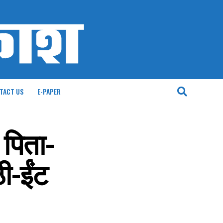
TACT US
E-PAPER
ं पिता-
ी-ईंट