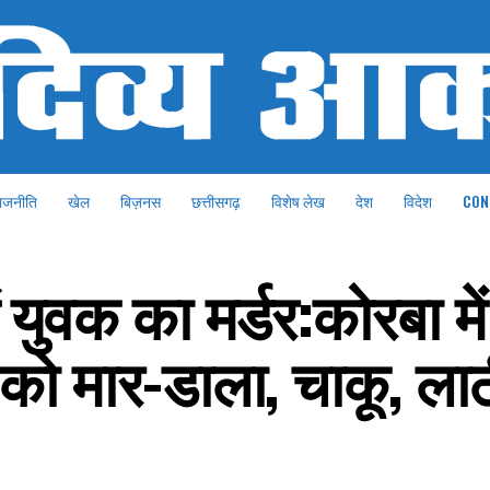
ाजनीति
खेल
बिज़नस
छत्तीसगढ़
विशेष लेख
देश
विदेश
CON
ें युवक का मर्डर:कोरबा मे
 को मार-डाला, चाकू, लाठ