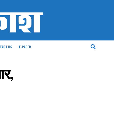
TACT US
E-PAPER
ार,