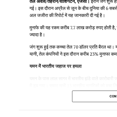
तेल अवीव/तेहरान/वॉशिंगटन, एजेंसी।
ईरान जंग शुरू होन
गई। इस दौरान अप्रैल से जून के बीच दुनिया की 6 सबसे
अल जजीरा की रिपोर्ट में यह जानकारी दी गई है।
मुनाफे की यह रकम करीब 7.7 लाख करोड़ रुपए होती है, 
ज्यादा है।
जंग शुरू हुई तक कच्चा तेल 70 डॉलर प्रति बैरल था। 
यानी, तेल कंपनियों ने इस दौरान करीब 23% मुनाफा क
यमन में भारतीय जहाज पर हमला
यमन के पास लाल सागर में भारतीय झंडे वाले कारोबार
में डूब गया। सवार सभी 13 भारतीय नागरिकों को बचा ल
CON
ईरान में विदेश मंत्री अब्बास अराघची को हटाने की तैया
ईरान के कुछ सांसद विदेश मंत्री अब्बास अराघची के खि