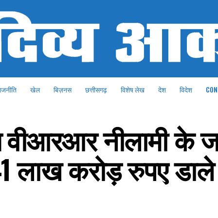
ाजनीति
खेल
बिज़नस
छत्तीसगढ़
विशेष लेख
देश
विदेश
CON
य वीआरआर नीलामी के ज
1.41 लाख करोड़ रुपए डाले