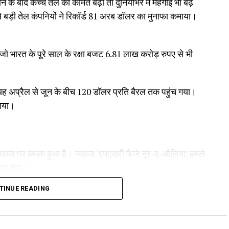
े के बाद कच्चे तेल की कीमतें बढ़ीं तो दुनियाभर में महंगाई भी बढ़
 बड़ी तेल कंपनियों ने रिकॉर्ड 81 अरब डॉलर का मुनाफा कमाया।
जो भारत के पूरे साल के रक्षा बजट 6.81 लाख करोड़ रुपए से भी
यह अप्रैल से जून के बीच 120 डॉलर प्रति बैरल तक पहुंच गया।
माया।
ी जहाज पर हमला हुआ है। जहाज ‘एमएसवी फैजे नूर-ए-औलिया’ हमले
िया गया।
TINUE READING
री
लाफ महाभियोग लाने की तैयारी कर रहे हैं। उनका आरोप है कि