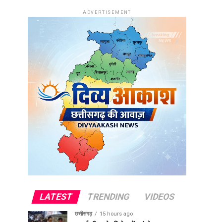
ADVERTISEMENT
LATEST
TRENDING
VIDEOS
छत्तीसगढ़
15 hours ago