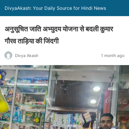
DivyaAkash: Your Daily Source for Hindi News
अनुसूचित जाति अभ्युदय योजना से बदली कुमार
गौरव ताड़िया की जिंदगी
Divya Akash
1 month ago