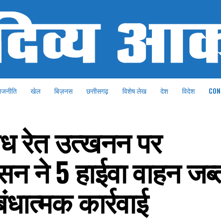
ाजनीति
खेल
बिज़नस
छत्तीसगढ़
विशेष लेख
देश
विदेश
CON
वैध रेत उत्खनन पर
ासन ने 5 हाईवा वाहन जब्
ंधात्मक कार्रवाई