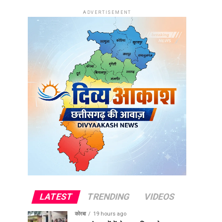
ADVERTISEMENT
LATEST
TRENDING
VIDEOS
कोरबा
19 hours ago