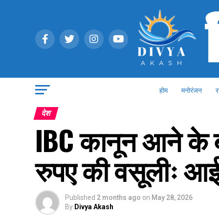
होम
मनोरंजन
र
देश
IBC कानून आने के ब
रुपए की वसूलीः आई
Published
2 months ago
on
May 28, 2026
By
Divya Akash