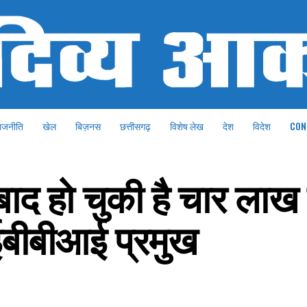
ाजनीति
खेल
बिज़नस
छत्तीसगढ़
विशेष लेख
देश
विदेश
CON
ाद हो चुकी है चार लाख
बीबीआई प्रमुख