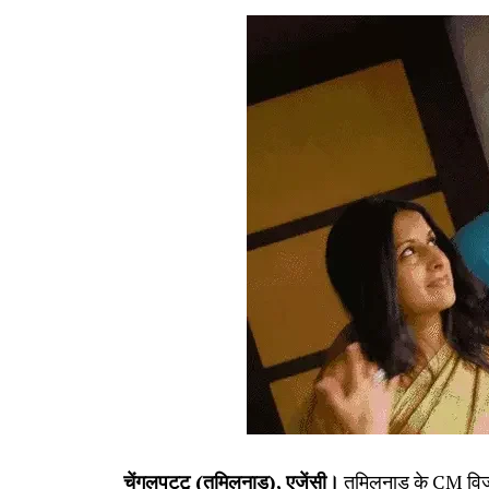
चेंगलपट्‌टू (तमिलनाडु), एजेंसी।
तमिलनाडु के CM विजय 